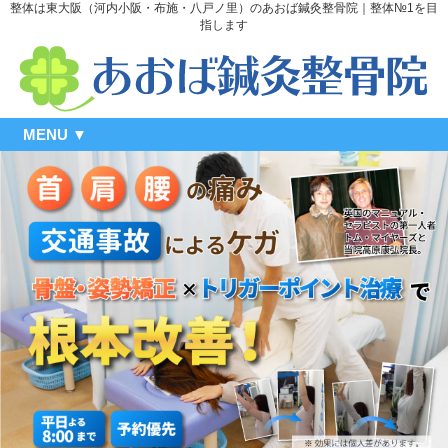
整体は東大阪（河内小阪・布施・八戸ノ里）のあおば鍼灸整骨院｜整体№1を目
指します
MENU ▼